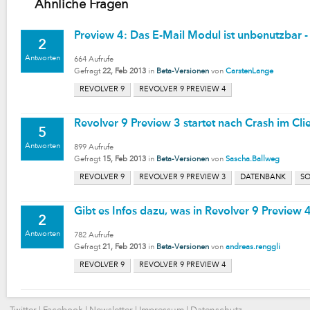
Ähnliche Fragen
Preview 4: Das E-Mail Modul ist unbenutzbar -
2
Antworten
664
Aufrufe
Gefragt
22, Feb 2013
in
Beta-Versionen
von
CarstenLange
REVOLVER 9
REVOLVER 9 PREVIEW 4
Revolver 9 Preview 3 startet nach Crash im Clie
5
Antworten
899
Aufrufe
Gefragt
15, Feb 2013
in
Beta-Versionen
von
Sascha.Ballweg
REVOLVER 9
REVOLVER 9 PREVIEW 3
DATENBANK
S
Gibt es Infos dazu, was in Revolver 9 Preview 4
2
Antworten
782
Aufrufe
Gefragt
21, Feb 2013
in
Beta-Versionen
von
andreas.renggli
REVOLVER 9
REVOLVER 9 PREVIEW 4