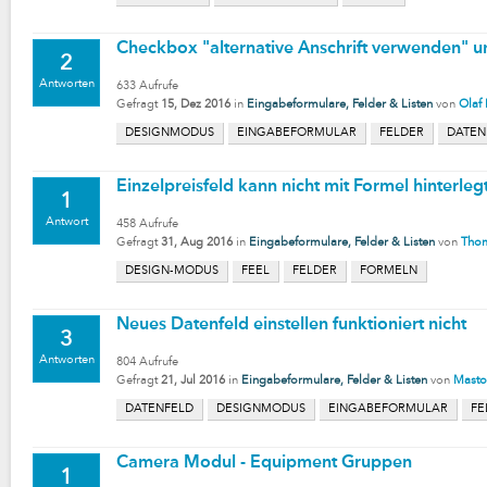
Checkbox "alternative Anschrift verwenden" u
2
Antworten
633
Aufrufe
Gefragt
15, Dez 2016
in
Eingabeformulare, Felder & Listen
von
Olaf 
DESIGNMODUS
EINGABEFORMULAR
FELDER
DATEN
Einzelpreisfeld kann nicht mit Formel hinterle
1
Antwort
458
Aufrufe
Gefragt
31, Aug 2016
in
Eingabeformulare, Felder & Listen
von
Thom
DESIGN-MODUS
FEEL
FELDER
FORMELN
Neues Datenfeld einstellen funktioniert nicht
3
Antworten
804
Aufrufe
Gefragt
21, Jul 2016
in
Eingabeformulare, Felder & Listen
von
Mast
DATENFELD
DESIGNMODUS
EINGABEFORMULAR
FE
Camera Modul - Equipment Gruppen
1