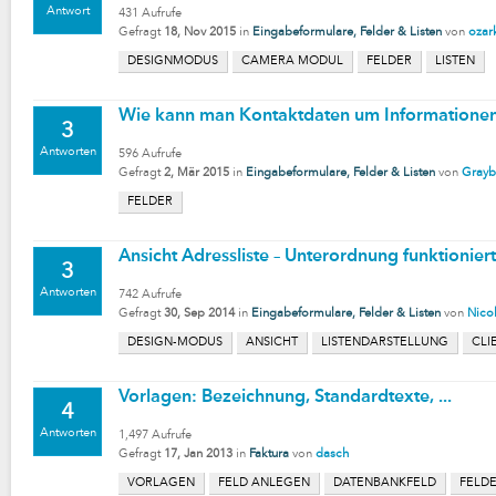
Antwort
431
Aufrufe
Gefragt
18, Nov 2015
in
Eingabeformulare, Felder & Listen
von
ozar
DESIGNMODUS
CAMERA MODUL
FELDER
LISTEN
Wie kann man Kontaktdaten um Informationen
3
Antworten
596
Aufrufe
Gefragt
2, Mär 2015
in
Eingabeformulare, Felder & Listen
von
Grayb
FELDER
Ansicht Adressliste – Unterordnung funktioniert
3
Antworten
742
Aufrufe
Gefragt
30, Sep 2014
in
Eingabeformulare, Felder & Listen
von
Nico
DESIGN-MODUS
ANSICHT
LISTENDARSTELLUNG
CLI
Vorlagen: Bezeichnung, Standardtexte, ...
4
Antworten
1,497
Aufrufe
Gefragt
17, Jan 2013
in
Faktura
von
dasch
VORLAGEN
FELD ANLEGEN
DATENBANKFELD
FELD