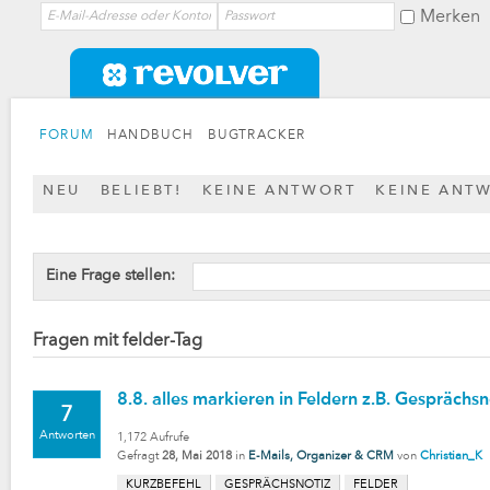
Merken
FORUM
HANDBUCH
BUGTRACKER
NEU
BELIEBT!
KEINE ANTWORT
KEINE ANT
Eine Frage stellen:
Fragen mit felder-Tag
8.8. alles markieren in Feldern z.B. Gesprächsn
7
Antworten
1,172
Aufrufe
Gefragt
28, Mai 2018
in
E-Mails, Organizer & CRM
von
Christian_K
KURZBEFEHL
GESPRÄCHSNOTIZ
FELDER