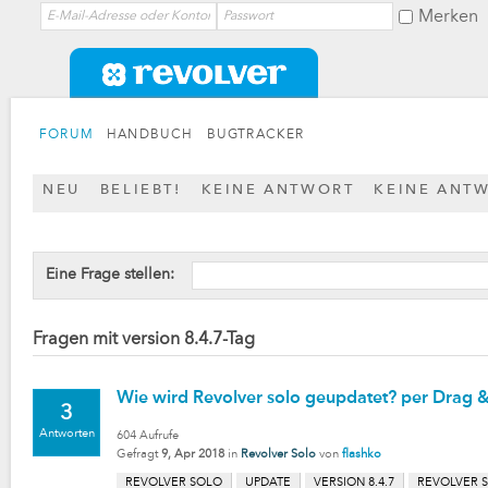
Merken
FORUM
HANDBUCH
BUGTRACKER
NEU
BELIEBT!
KEINE ANTWORT
KEINE ANT
Eine Frage stellen:
Fragen mit version 8.4.7-Tag
Wie wird Revolver solo geupdatet? per Drag 
3
Antworten
604
Aufrufe
Gefragt
9, Apr 2018
in
Revolver Solo
von
flashko
REVOLVER SOLO
UPDATE
VERSION 8.4.7
REVOLVER S