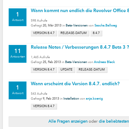
Wann kommt nun endlich die Revolver Office 8
1
Antwort
598
Aufrufe
Gefragt
20, Mär 2013
in
Beta-Versionen
von
Sascha.Ballweg
VERSION 8.4.7
RELEASE-DATUM
8.4.7
Release Notes / Verbesserungen 8.4.7 Beta 3 ?
11
Antworten
1,465
Aufrufe
Gefragt
25, Feb 2013
in
Beta-Versionen
von
Andreas Bleck
VERSION 8.4.7
UPDATE
RELEASE-DATUM
Wann erscheint die Version 8.4.7. endlich?
1
Antwort
543
Aufrufe
Gefragt
9, Feb 2013
in
Installation
von
anja.koenig
VERSION 8.4.7
Alle Fragen anzeigen
oder
die beliebteste