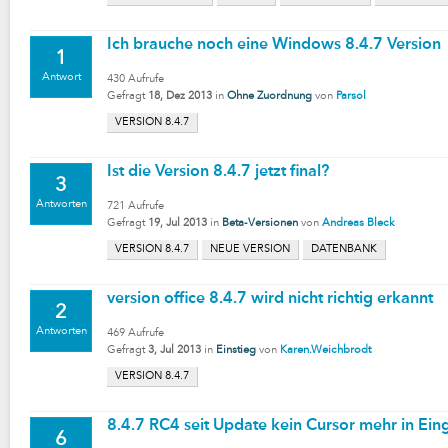
Ich brauche noch eine Windows 8.4.7 Version
1
Antwort
430
Aufrufe
Gefragt
18, Dez 2013
in
Ohne Zuordnung
von
Parsol
VERSION 8.4.7
Ist die Version 8.4.7 jetzt final?
3
Antworten
721
Aufrufe
Gefragt
19, Jul 2013
in
Beta-Versionen
von
Andreas Bleck
VERSION 8.4.7
NEUE VERSION
DATENBANK
version office 8.4.7 wird nicht richtig erkannt
2
Antworten
469
Aufrufe
Gefragt
3, Jul 2013
in
Einstieg
von
Karen.Weichbrodt
VERSION 8.4.7
8.4.7 RC4 seit Update kein Cursor mehr in Ein
6