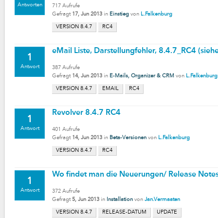
Antworten
717
Aufrufe
Gefragt
17, Jun 2013
in
Einstieg
von
L.Falkenburg
VERSION 8.4.7
RC4
eMail Liste, Darstellungfehler, 8.4.7_RC4 (sie
1
Antwort
387
Aufrufe
Gefragt
14, Jun 2013
in
E-Mails, Organizer & CRM
von
L.Falkenburg
VERSION 8.4.7
EMAIL
RC4
Revolver 8.4.7 RC4
1
Antwort
401
Aufrufe
Gefragt
14, Jun 2013
in
Beta-Versionen
von
L.Falkenburg
VERSION 8.4.7
RC4
Wo findet man die Neuerungen/ Release Notes
1
Antwort
372
Aufrufe
Gefragt
5, Jun 2013
in
Installation
von
Jan.Vermaaten
VERSION 8.4.7
RELEASE-DATUM
UPDATE